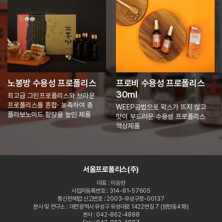
노봉방 수용성 프로폴리스
프로비 수용성 프로폴리스
30ml
최고급 그린프로폴리스와 브라운
프로폴리스를 혼합· 농축하여 총
WEEP공법으로 왁스가 뜨지 않고
플라보노이드 함량을 높인 제품
맛이 부드러운 수용성 프로폴리스
액상제품
서울프로폴리스(주)
대표 : 이승완
사업자등록번호 : 314-81-57605
통신판매업 신고번호 : 2003-유성구청-00137
본사 및 연구소 : 대전광역시 유성구 유성대로 1422번길 7 (방현동418)
본사 : 042-862-4888