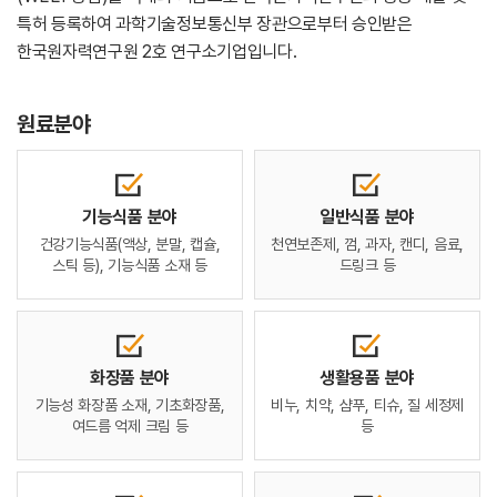
특허 등록하여
과학기술정보통신부 장관으로부터 승인받은
한국원자력연구원 2호 연구소기업입니다.
원료분야
기능식품 분야
일반식품 분야
건강기능식품(액상, 분말, 캡슐,
천연보존제, 껌, 과자, 캔디, 음료,
스틱 등),
기능식품 소재 등
드링크 등
화장품 분야
생활용품 분야
기능성 화장품 소재, 기초화장품,
비누, 치약, 샴푸, 티슈, 질 세정제
여드름 억제 크림 등
등