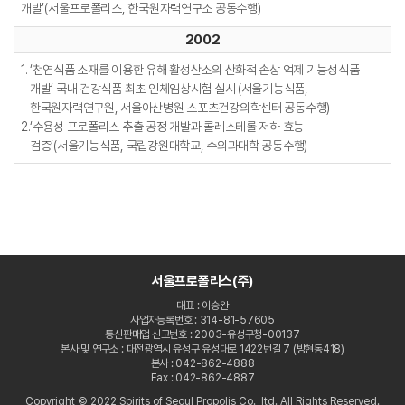
개발’(서울프로폴리스, 한국원자력연구소 공동수행)
2002
1.
‘천연식품 소재를 이용한 유해 활성산소의 산화적 손상 억제 기능성식품
개발’ 국내 건강식품 최초 인체임상시험 실시 (서울기능식품,
한국원자력연구원, 서울아산병원
스포츠건강의학센터 공동수행)
2.
‘수용성 프로폴리스 추출 공정 개발과 콜레스테롤 저하 효능
검증’(서울기능식품, 국립강원대학교, 수의과대학 공동수행)
서울프로폴리스(주)
대표 : 이승완
사업자등록번호 : 314-81-57605
통신판매업 신고번호 : 2003-유성구청-00137
본사 및 연구소 : 대전광역시 유성구 유성대로 1422번길 7 (방현동418)
본사 : 042-862-4888
Fax : 042-862-4887
Copyright © 2022 Spirits of Seoul Propolis Co., ltd. All Rights Reserved.