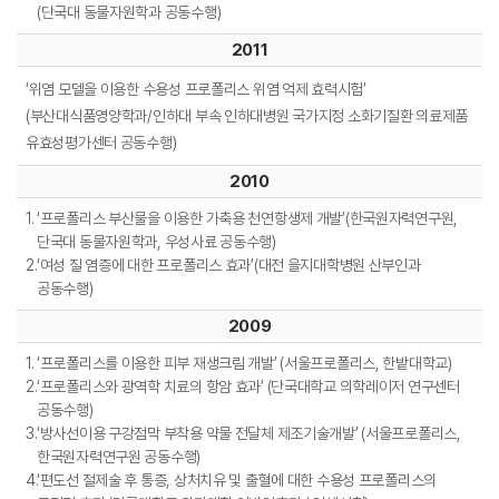
(단국대 동물자원학과 공동수행)
2011
‘위염 모델을 이용한 수용성 프로폴리스 위염 억제 효력시험’
(부산대식품영양학과/인하대 부속 인하대병원 국가지정 소화기질환 의료제품
유효성평가센터 공동수행)
2010
1.
‘프로폴리스 부산물을 이용한 가축용 천연항생제 개발’(한국원자력연구원,
단국대 동물자원학과, 우성사료 공동수행)
2.
‘여성 질 염증에 대한 프로폴리스 효과’(대전 을지대학병원 산부인과
공동수행)
2009
1.
‘프로폴리스를 이용한 피부 재생크림 개발’ (서울프로폴리스, 한밭대학교)
2.
‘프로폴리스와 광역학 치료의 항암 효과’ (단국대학교 의학레이저 연구센터
공동수행)
3.
‘방사선이용 구강점막 부착용 약물 전달체 제조기술개발’ (서울프로폴리스,
한국원자력연구원 공동수행)
4.
‘편도선 절제술 후 통증, 상처치유 및 출혈에 대한 수용성 프로폴리스의