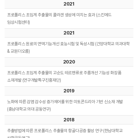
2021
프로폴리스 초임계 추출물의 콜라겐 생성에 미치는 효과 (스킨메드
임상시험센터)
2021
프로폴리스 원료의 면역기능개선 효능시험 및 독성시험 (건양대학교 의과대학
& 교원더오름)
2020
프로폴리스 초임계 추출물의 고순도 테르펜류로 주름개선 기능성 화장품
소재개발 (연구개발특구진흥재단)
2019
노화에 따른 감염 감수성 증가제어를 위한 미토콘드리아 기반 신소재 개발
(충남대학교 의대 공동연구)
2018
추출방법에 따른 프로폴리스 추출물의 항골다공증 활성 연구 (한남대학교