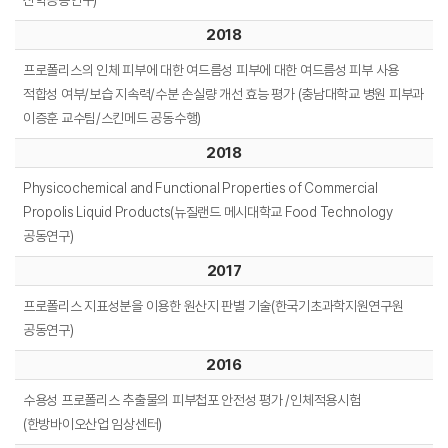
산학공동연구)
2018
프로폴리스의 인체 피부에 대한 여드름성 피부에 대한 여드름성 피부 사용
적합성 여부/보습 지속력/수분 손실량 개선 효능 평가 (충남대학교 병원 피부과
이증훈
교수팀/스킨메드 공동수행)
2018
Physicochemical and Functional Properties of Commercial
Propolis Liquid Products(뉴질랜드 메시대학교 Food
Technology
공동연구)
2017
프로폴리스 지표성분을 이용한 원산지 판별 기술(한국기초과학지원연구원
공동연구)
2016
수용성 프로폴리스 추출물의 피부첩포 안전성 평가 /인체적용시험
(한방바이오산업 임상센터)