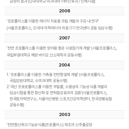
긍정적 효과 (단국대학교 의과대학 이비인후과 / 인체시험)
2008
‘프로폴리스를 이용한 레이저 치료용 크림 개발과 구강 내 연구’
(서울프로폴리스, 단국대 의학레이저 의료기기 연구센터 공동 임상수행)
2007
‘천연 프로폴리스를 이용한 양어용 향균 사료첨가제 개발’ (서울프로폴리스,
국립부경대학교 해양 바이오 신소재학과 공동수행)
2004
1.
‘프로폴리스를 이용한 가축용 천연항생제 개발’ (서울프로폴리스,
국립강원대학교, 수의과대학 공동수행)
2.
‘국산 프로로폴리스를 이용한 무알콜, 수용성의 기능성식품 개발과
임상시험을 통한 항산화 및 면력증강효과의 검증’
(서울프로폴리스,
한국원자력연구소, 서울아산병원 스포츠건강의학센터, 한국양봉농협
공동수행)
2003
‘천연항산화고기능성식품(프로폴리스) 제조의 신추출공정