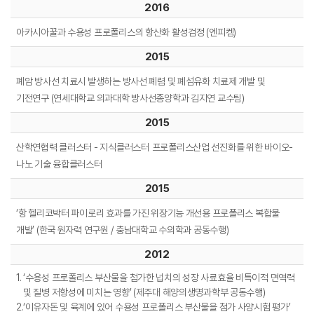
2016
아카시아꿀과 수용성 프로폴리스의 항산화 활성검정 (엔피켐)
2015
폐암 방사선 치료시 발생하는 방사선 폐렴 및 폐섬유화 치료제 개발 및
기전연구 (연세대학교 의과대학 방사선종양학과 김지연 교수팀)
2015
산학연협력 클러스터 - 지식클러스터
프로폴리스산업 선진화를 위한 바이오-
나노 기술 융합클러스터
2015
‘항 헬리코박터 파이로리 효과를 가진 위장기능 개선용 프로폴리스 복합물
개발’
(한국 원자력 연구원 / 충남대학교 수의학과 공동수행)
2012
1.
‘수용성 프로폴리스 부산물을 첨가한 넙치의 성장 사료효율 비특이적 면역력
및 질병 저항성에 미치는 영향’ (제주대 해양의생명과학부 공동수행)
2.
‘이유자돈 및 육계에 있어 수용성 프로폴리스 부산물을 첨가 사양시험 평가’