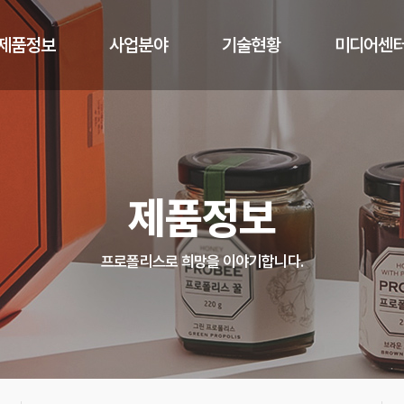
제품정보
사업분야
기술현황
미디어센
로폴리스란
사업소개
기술정보
프로비 뉴
프로비 제품
품질관리
R&D
CEO칼럼
제품정보
로폴리스 원료
제조분석
언론보도
OEM/ODM
프로폴리스로 희망을 이야기합니다.
제품개발문의