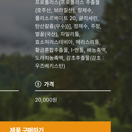
프로폴리스{프로폴리스 추출물
(호주산, 브라질산), 정제수,
폴리소르베이트 20, 글리세린,
탄산칼륨(무수)}], 정제수, 주정,
벌꿀(국산), 자일리톨,
효소처리스테비아, 에리스리톨,
황금혼합추출물, I-멘톨, 배농축액,
도라지농축액, 감초추출물(감초 :
우즈베키스탄)
가격
20,000원
제품 구매하기