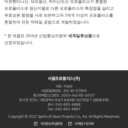
아르헨티나산, 브라질산, 하이난도산 프로폴리스가 혼합된
프로폴리스로 원산지별로 다른 프로폴리스의 특장점을 살리고
유효성분 함량을 서로 보완하고자 3개국 이상의 프로폴리스를
혼합하여 만든 칵테일 공법으로 개발하였습니다.
* 본 제품은 2016년 산업통상자원부
세계일류상품
으로
선정되었습니다.
서울프로폴리스(주)
대표 : 이승완
사업자등록번호 : 314-81-57605
통신판매업 신고번호 : 2003-유성구청-00137
본사 및 연구소 : 대전광역시 유성구 유성대로 1422번길 7 (방현동418)
본사 : 042-862-4888
Fax : 042-862-4887
Copyright © 2022 Spirits of Seoul Propolis Co., ltd. All Rights Reserved.
개인정보취급방침
이메일수집거부