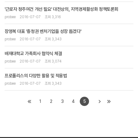
'근로자 정주여건 개선 필요' 대전상의, 지역경제활성화 정책토론회
probee
2016-07-07
조회 3,316
장영복 대표 '충청권 벤처기업들 성장 돕겠다'
probee
2016-07-07
조회 3,343
배재대학교 가족회사 협약식 체결
probee
2016-07-07
조회 3,074
프로폴리스의 다양한 활용 및 적용법
probee
2016-07-07
조회 3,343
1
2
3
4
5