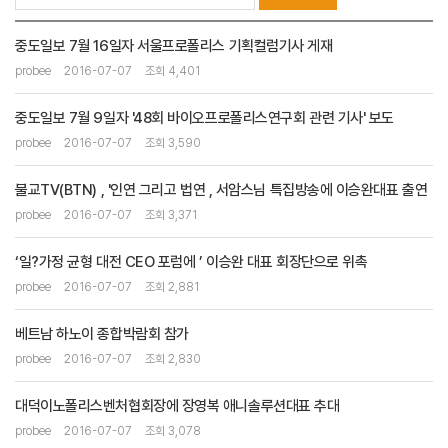
중도일보 7월 16일자 서울프로폴리스 기획컬럼기사 게재
probee
2016-07-07
조회 4,401
중도일보 7월 9일자 '48회 바이오프로폴리스연구회 관련 기사' 보도
probee
2016-07-07
조회 3,590
불교TV(BTN) , '인연 그리고 법연 , 서암스님 특집방송에 이승완대표 출연
probee
2016-07-07
조회 3,371
‘일?가정 균형 대전 CEO 포럼에 ’ 이승완 대표 회장단으로 위촉
probee
2016-07-07
조회 2,881
베트남 하노이 종합박람회 참가
probee
2016-07-07
조회 2,830
대덕이노폴리스벤처협회장에 장영복 애니솔루션대표 추대
probee
2016-07-07
조회 3,078