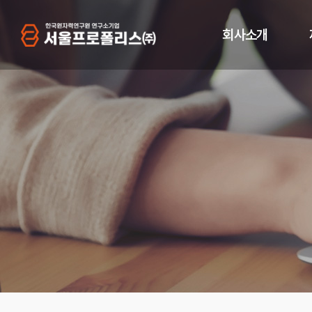
회사소개
인사말
프
기업이념
연혁
프
CI 및 브랜드
오시는 길
인증