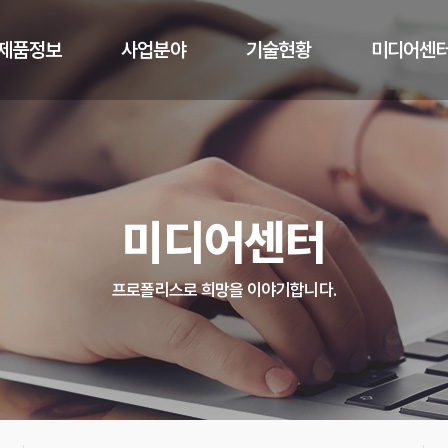
제품정보
사업분야
기술현황
미디어센
로폴리스란
사업소개
기술정보
프로비 뉴
프로비 제품
품질관리
R&D
CEO칼럼
미디어센터
로폴리스 원료
제조분석
언론보도
OEM/ODM
프로폴리스로 희망을 이야기합니다.
제품개발문의