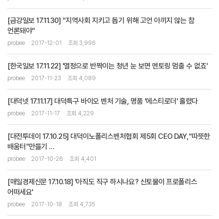
[금강일보 17.11.30] “지역사회 지키고 돕기 위해 고언 아끼지 않는 참
언론돼야”
probee
2017-12-01
조회 3,996
[한국일보 17.11.22] '열정으로 반짝이는 청년 눈 보면 멘토링 멈출 수 없죠'
probee
2017-11-23
조회 4,089
[대덕넷 17.11.17] 대덕특구 바이오 벤처 기술, 명품 '에스티로더' 홀렸다
probee
2017-11-17
조회 4,229
[대전투데이 17.10.25] 대덕이노폴리스벤처협회 제5회 CEO DAY,“따뜻한
배움터”만들기 ...
probee
2017-10-26
조회 4,401
[매일경제신문 17.10.18] '아직도 직구 하시나요? 신토불이 프로폴리스
어떠세요'
probee
2017-10-18
조회 4,735