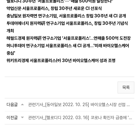
헬로디디
30주년 '서울프로폴리스'···"매출 500억원 달성한다"
약업신문
서울프로폴리스, 창립 30주년 새로운 CI 선포식
충남일보
원자력연 연구소기업, 서울프로폴리스 창립 30주년 새 CI 공개
투데이에너지
원자력硏 연구소기업 서울프로폴리스, 창립 30주년 기념식
개최
헤럴드경제
원자력硏 연구소기업 ‘서울프로폴리스’…연매출 500억 도전장
머니투데이
연구소기업 서울프로폴리스 새 CI 공개…'미래 바이오헬스케어
중심'
위키트리경제
서울프로폴리스㈜ 30년 바이오헬스케어 성과 조명
목록
다음글
관련기사_[동아일보 2022. 10. 25] 바이오헬스시장 선점 나선 서울프로폴리스
이전글
관련기사_[헬로디디 2022. 03. 16] 코로나 확진자 급증에 '프로폴리스' 매출도 '증가...