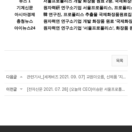
뉴스 1
서울프로폴리스 개발 화장품 원료 2종, 국제화
기
계신
문
원자력硏 연구소기업 서울프로폴리스, 프로폴리스
아
시아
경
제
韓
연구진, 프로폴리스 추출물 국제화장품원료집
충
청뉴
스
원
자
력연 연구소기업 개발 화장품 원료 '국제화장
아
이뉴스2
4
원
자
력연 연구소기업 '서울프로폴리스', 화장품 
목록
다음글
관련기사_[세계비즈 2021. 09. 07] 교원더오름, 신제품 ‘지비알 프로폴리스’ 스틱&지비...
이전글
[전자신문 2021. 07. 28] (오늘의 CEO)이승완 서울프로폴리스 대표 “프로폴리스 가능성 무궁...