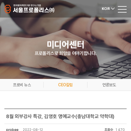
KOR
미디어센터
프로폴리스로 희망을 이야기합니다.
프로비 뉴스
CEO칼럼
언론보도
8월 외부강사 특강, 김영호 명예교수(충남대학교 약학대)
probee
2022-08-12
조회수
1,470